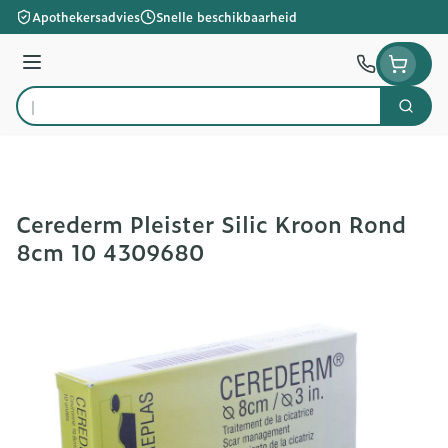
Ga naar de inhoud
Apothekersadvies
Snelle beschikbaarheid
Menu
Zoek
Product, merk, categorie...
Cerederm Pleister Silic Kroon Rond
8cm 10 4309680